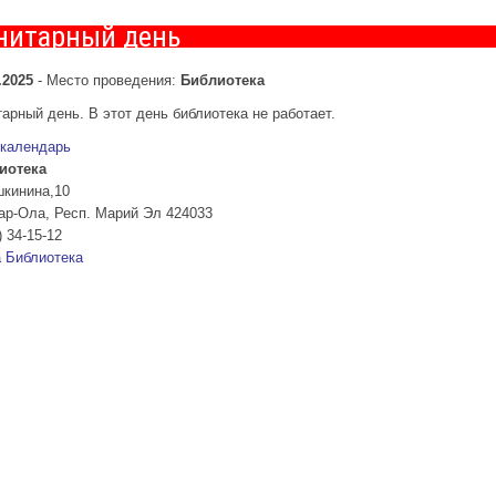
нитарный день
.2025
-
Место проведения:
Библиотека
арный день. В этот день библиотека не работает.
 календарь
иотека
шкинина,10
ар-Ола
,
Респ. Марий Эл
424033
) 34-15-12
а
Библиотека