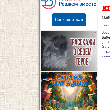
Са
28.05
Напишите нам
Санит
Весь
Библ
ул.Э
Йошк
(8362
Карт