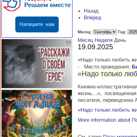
Назад
Вперед
Напишите нам
Месяц:
Год:
Месяц
Неделя
День
19.09.2025
«Надо только любить ж
-
Место проведения:
Б
«Надо только лю
Книжно-иллюстратив
жизнь…», посвященная
писателя, переводчика 
«Надо только любить ж
More information about
П
См. также
План меропр