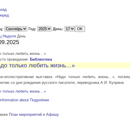
азад
перед
ц:
Год:
День:
ц
Неделя
День
09.2025
о только любить жизнь…»
то проведения:
Библиотека
до только любить жизнь…»
но-иллюстративная выставка «Надо только любить жизнь…», посвя
летию со дня рождения русского писателя, переводчика А.И. Куприна
о только любить жизнь…»
information about
Подробнее
также
План мероприятий
и
Афишу