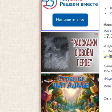
Н
В
Напишите нам
Меся
Меся
17.
«Над
-
Мес
«На
Книж
155- 
«Над
More 
См. 