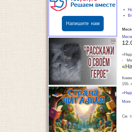
Н
В
Напишите нам
Меся
Меся
12.
«Над
-
Мес
«На
Книж
155- 
«Над
More 
См. 