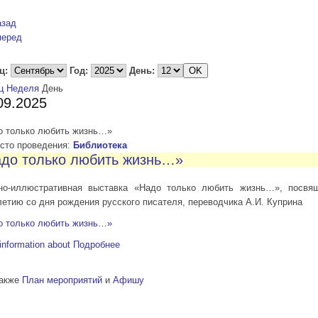
азад
перед
ц:
Год:
День:
ц
Неделя
День
09.2025
о только любить жизнь…»
то проведения:
Библиотека
до только любить жизнь…»
но-иллюстративная выставка «Надо только любить жизнь…», посвя
летию со дня рождения русского писателя, переводчика А.И. Куприна
о только любить жизнь…»
information about
Подробнее
также
План мероприятий
и
Афишу