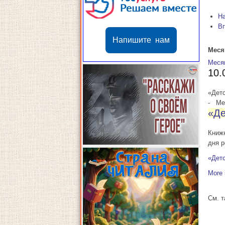
Н
В
Напишите нам
Меся
Меся
10.
«Детс
-
Мес
«Де
Книж
дня р
«Детс
More 
См. 