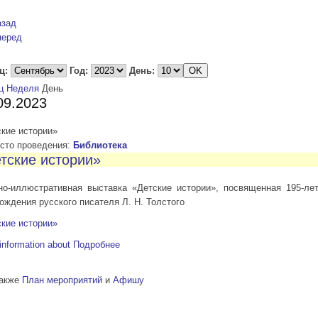
азад
перед
ц:
Год:
День:
ц
Неделя
День
09.2023
кие истории»
то проведения:
Библиотека
тские истории»
но-иллюстративная выставка «Детские истории», посвященная 195-ле
ождения русского писателя Л. Н. Толстого
кие истории»
information about
Подробнее
также
План мероприятий
и
Афишу