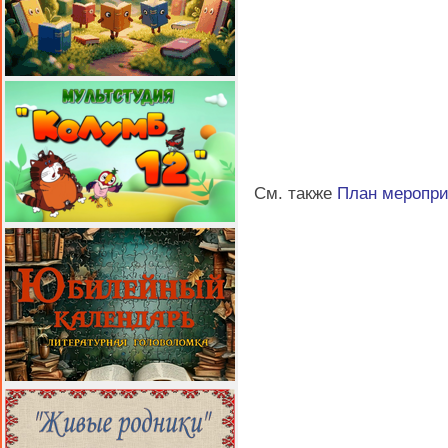
См. также
План меропр