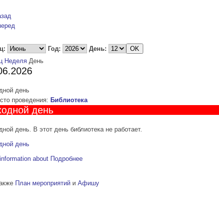
азад
перед
ц:
Год:
День:
ц
Неделя
День
06.2026
дной день
то проведения:
Библиотека
одной день
ной день. В этот день библиотека не работает.
дной день
information about
Подробнее
также
План мероприятий
и
Афишу