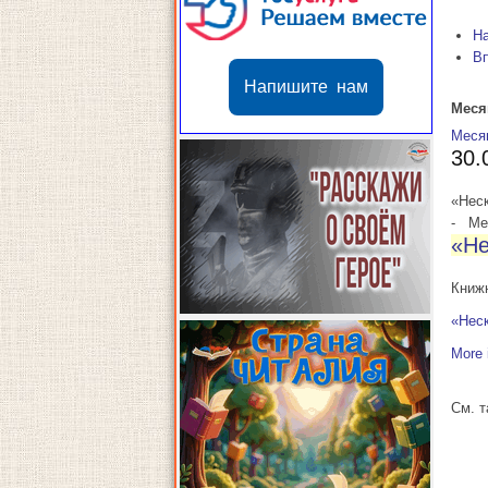
Н
В
Напишите нам
Меся
Меся
30.
«Нес
-
Мес
«Не
Книж
«Нес
More 
См. 