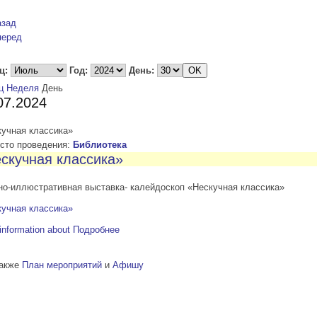
азад
перед
ц:
Год:
День:
ц
Неделя
День
07.2024
кучная классика»
то проведения:
Библиотека
скучная классика»
но-иллюстративная выставка- калейдоскоп «Нескучная классика»
кучная классика»
information about
Подробнее
также
План мероприятий
и
Афишу